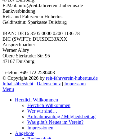
E-Mail: info@reit-fahrverein-hubertus.de
Bankverbindung
Reit- und Fahrverein Hubertus
Geldinstitut: Sparkasse Duisburg
IBAN: DE16 3505 0000 0200 1136 78
BIC (SWIFT): DUISDE33XXX
Ansprechpartner
Werner Albry
Obere Sterkrader Str. 95
47167 Duisburg
Telefon: +49 172 2580403
© Copyright 2026 by
reit-fahrverein-hubertus.de
Inhaltsübersicht
|
Datenschutz
|
Impressum
Menu
Herzlich Willkommen
Herzlich Willkommen
Wer wir sind…
Aufnahmeantrag / Mitgliedsbeitrag
Was gibt’s Neues im Verein?
Impressionen
Angebote
Bodenarbeit